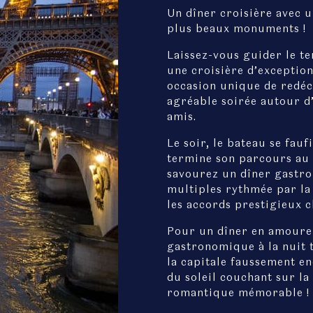
Un dîner croisière avec 
plus beaux monuments !
Laissez-vous guider le te
une croisière d’exceptio
occasion unique de redéc
agréable soirée autour d’
amis.
Le soir, le bateau se faufi
termine son parcours au p
savourez un dîner gastro
multiples rythmée par la
les accords prestigieux c
Pour un dîner en amoureu
gastronomique à la nuit 
la capitale faussement en
du soleil couchant sur la
romantique mémorable !